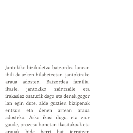
Jantokiko bizikidetza batzordea lanean 
ibili da azken hilabeteetan  jantokirako 
araua adosten. Batzordea familia, 
ikasle, jantokiko zaintzaile eta 
irakaslez osaturik dago eta denek gogor 
lan egin dute, alde guztien bizipenak 
entzun eta denen artean araua 
adosteko. Asko ikasi dugu, eta ziur 
gaude, prozesu honetan ikasitakoak eta 
arauak bide berri bat jorratzen 