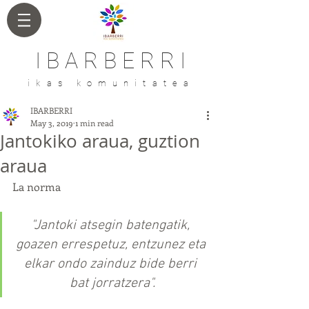
I B A R B E R R I
ikas komunitatea
IBARBERRI
May 3, 2019
1 min read
Jantokiko araua, guztion
araua
La norma
"Jantoki atsegin batengatik, 
goazen errespetuz, entzunez eta 
elkar ondo zainduz bide berri 
bat jorratzera".